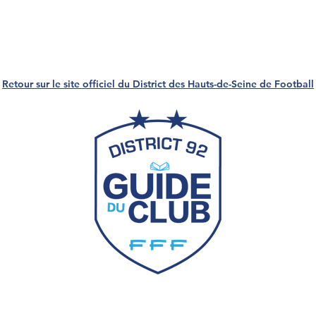
Retour sur le site officiel du District des Hauts-de-Seine de Football